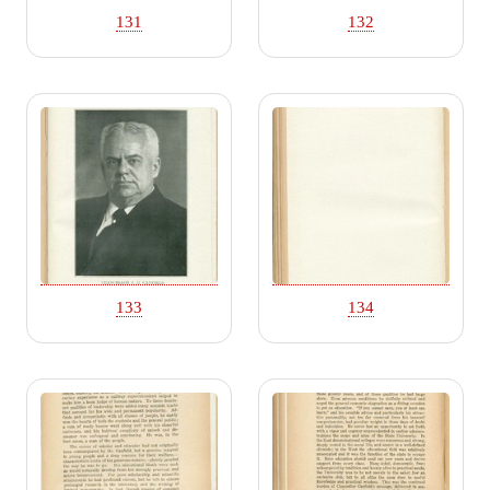
131
132
133
134