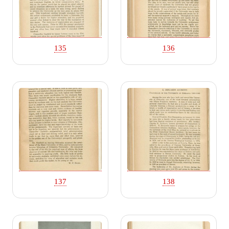
135
136
137
138